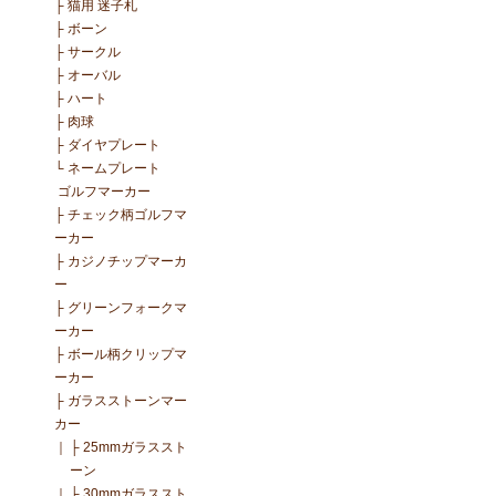
├
猫用 迷子札
├
ボーン
├
サークル
├
オーバル
├
ハート
├
肉球
├
ダイヤプレート
└
ネームプレート
ゴルフマーカー
├
チェック柄ゴルフマ
ーカー
├
カジノチップマーカ
ー
├
グリーンフォークマ
ーカー
├
ボール柄クリップマ
ーカー
├
ガラスストーンマー
カー
｜
├
25mmガラススト
ーン
｜
├
30mmガラススト