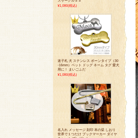
スサークルＳＳ
¥1,080
(税込)
迷子札 犬 ステンレス ボーンタイプ（30
-16mm）ペット ドッグ ネーム タグ 愛犬
用に！ まいごふだ
¥1,080
(税込)
名入れ メッセージ 刻印 本の栞 しおり
世界で１つだけ ブックマーカー ダイヤ