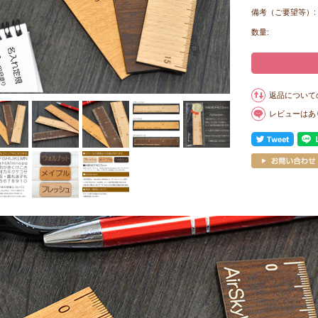
備考（ご要望等）:
数量:
返品について
レビューはあ