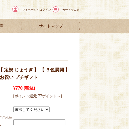
マイページへログイン
カートをみる
声
サイトマップ
【 定規 じょうぎ 】 【 ３色展開 】
 お祝い プチギフト
¥770
(税込)
[ポイント還元 77ポイント～]
〇〇小学
: