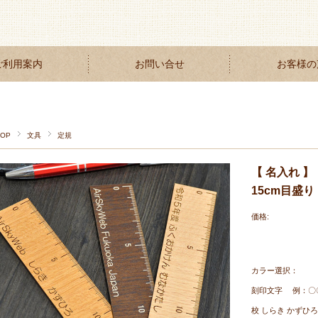
ご利用案内
お問い合せ
お客様の
TOP
文具
定規
【 名入れ 】
15cm目盛り
価格:
カラー選択：
刻印文字 例：〇
校 しらき かずひろ