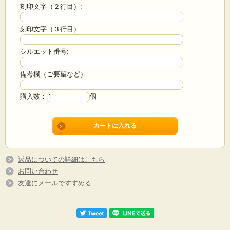
刻印文字（２行目）:
アイランドフィル仕上げで高級感あふれるキーホルダーに仕上がります。
自分用はもちろん、プレゼントにもお勧めの商品です。
刻印文字（３行目）:
◎家の鍵、バッグ、車等にお勧めです。
シルエット番号:
・文字を3行まで刻印可能。
・シルエットが刻印可能。
・カラーは、シルバー・ゴールドの2色からお選び頂けます。
備考欄（ご要望など）:
・フォントは、10種類の中からお選び頂けます。
購入数：
個
返品についての詳細はこちら
お問い合わせ
友達にメールですすめる