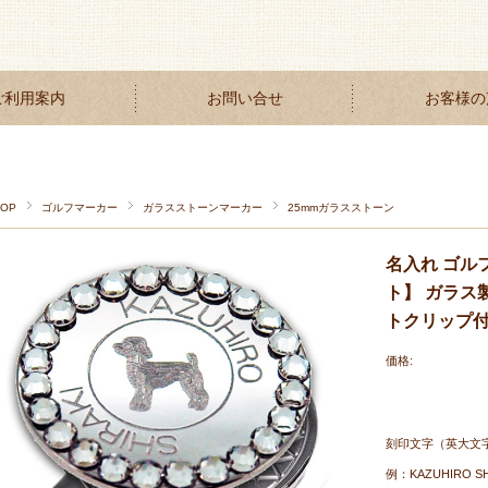
ご利用案内
お問い合せ
お客様の
TOP
ゴルフマーカー
ガラスストーンマーカー
25mmガラスストーン
名入れ ゴル
ト】 ガラス
トクリップ
価格:
刻印文字（英大
例：KAZUHIRO SH