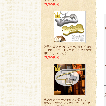
スサークルＳＳ
¥1,080
(税込)
迷子札 犬 ステンレス ボーンタイプ（30
-16mm）ペット ドッグ ネーム タグ 愛犬
用に！ まいごふだ
¥1,080
(税込)
名入れ メッセージ 刻印 本の栞 しおり
世界で１つだけ ブックマーカー ダイヤ