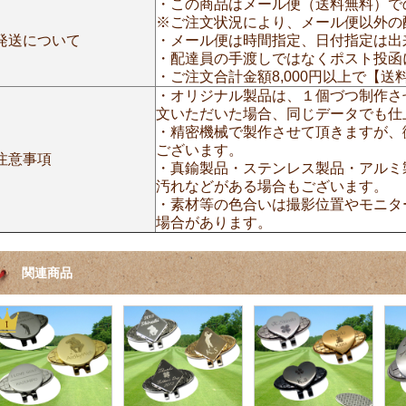
・この商品はメール便（送料無料）で
※ご注文状況により、メール便以外の
発送について
・メール便は時間指定、日付指定は出
・配達員の手渡しではなくポスト投函
・ご注文合計金額8,000円以上で【
・オリジナル製品は、１個づつ制作さ
文いただいた場合、同じデータでも仕
・精密機械で製作させて頂きますが、
ございます。
注意事項
・真鍮製品・ステンレス製品・アルミ
汚れなどがある場合もございます。
・素材等の色合いは撮影位置やモニタ
場合があります。
関連商品