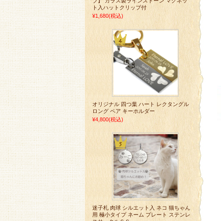
ブ】 ガラス製ラインストーン マグネッ
ト入ハットクリップ付
¥1,680
(税込)
オリジナル 四つ葉 ハート レクタングル
ロング ペア キーホルダー
¥4,800
(税込)
迷子札 肉球 シルエット入 ネコ 猫ちゃん
用 極小タイプ ネーム プレート ステンレ