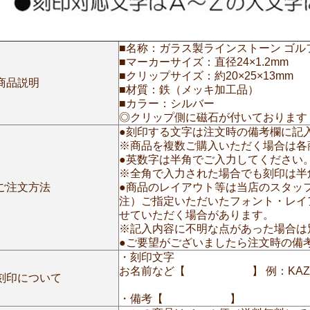
■名称：ガラス製ラインストーン ゴル
■マーカーサイズ：直径24×1.2mm
■クリップサイズ：約20×25×13mm
商品説明
■材質：鉄（メッキ加工品）
■カラー：シルバー
◎クリップ側に磁石が付いております
●刻印する文字は注文時の備考欄に記
※商品を複数ご購入いただく場合は各
●英数字は半角でご入力してください
※全角で入力された場合でも刻印は半
ご注文方法
●商品のレイアウト等は当店のスタッ
注）ご指定いただいたフォント・レイ
せていただく場合があります。
※記入内容に不明な点があった場合は
●ご要望がございましたら注文時の備
・刻印文字
お名前など【 】 例：KAZUHIR
刻印について
・備考【 】