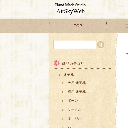
TOP
商品カテゴリ
迷子札
犬用 迷子札
猫用 迷子札
ボーン
サークル
オーバル
ハート