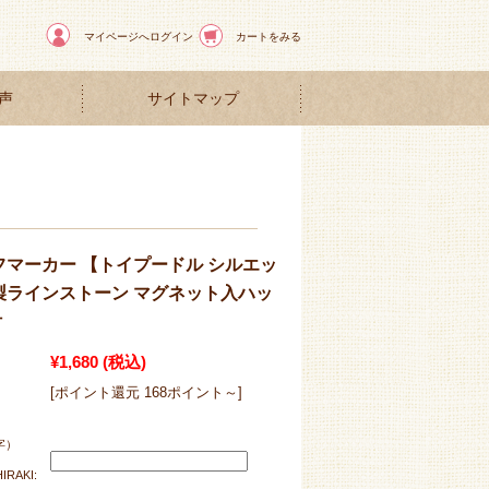
マイページへログイン
カートをみる
声
サイトマップ
フマーカー 【トイプードル シルエッ
製ラインストーン マグネット入ハッ
付
¥1,680
(税込)
[ポイント還元 168ポイント～]
文字）
IRAKI: